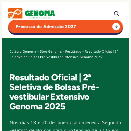
Pular
para
o
Processo de Admissão 2027
conteúdo
Colégio Genoma
–
Blog Genoma
–
Resultado
–
Resultado Oficial | 2ª
Seletiva de Bolsas Pré-vestibular Extensivo Genoma 2025
Resultado Oficial | 2ª
Seletiva de Bolsas Pré-
vestibular Extensivo
Genoma 2025
Nos dias 18 e 20 de janeiro, aconteceu a Segunda
Seletiva de Bolsas para o Extensivo de 2025 em